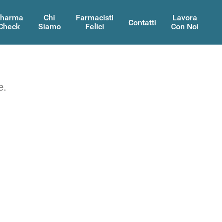
harma
Chi
Farmacisti
Lavora
Contatti
Check
Siamo
Felici
Con Noi
e.